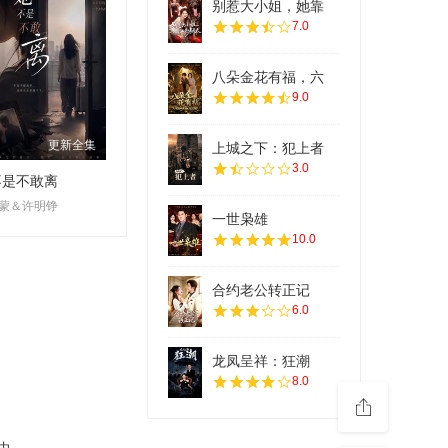
别惹大小姐，她靠
7.0
八朵金花有福，六
9.0
更新全集
上城之下：犯上者
3.0
不是不敢离
蒙＆许明铮
一世枭雄
10.0
合约老公转正记
6.0
龙凤呈祥：狂潮
8.0