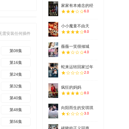
家家有本难念的经
6.0
小小魔童不由天
8.0
无需安装任何插件
薇薇一笑很倾城
第08集
4.0
第16集
蛇来运转回家过年
2.0
第24集
第32集
疯狂的妈妈
8.0
第40集
向阳而生的安琪琪
第48集
3.0
第56集
破晓的正义回声