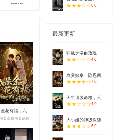
第64集
6.0
第72集
第80集
最新更新
第88集
狂飙之浴血玫瑰
4.0
寿宴掀桌，隐忍四
7.0
天生顶级命格，只
更新全集
4.0
八朵金花有福，六零猎户爹进山挖宝藏
翔＆高岫楠＆武伟
大小姐的神级保镖
6.0