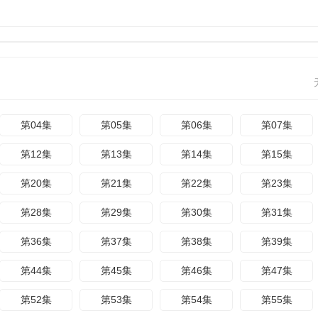
第04集
第05集
第06集
第07集
第12集
第13集
第14集
第15集
第20集
第21集
第22集
第23集
第28集
第29集
第30集
第31集
第36集
第37集
第38集
第39集
第44集
第45集
第46集
第47集
第52集
第53集
第54集
第55集