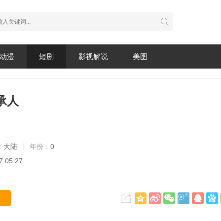
动漫
短剧
影视解说
美图
承人
：
大陆
年份：
0
7:05:27