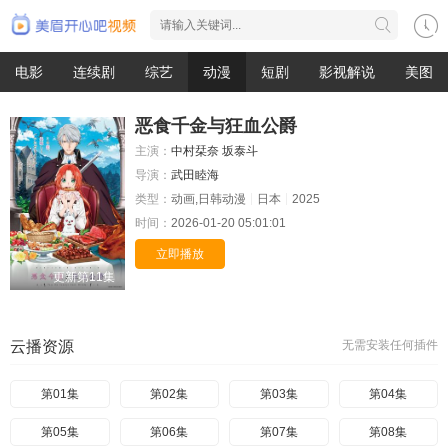
电影
连续剧
综艺
动漫
短剧
影视解说
美图
恶食千金与狂血公爵
主演：
中村栞奈
坂泰斗
导演：
武田睦海
类型：
动画,日韩动漫
日本
2025
时间：
2026-01-20 05:01:01
立即播放
更新第11集
云播资源
无需安装任何插件
第01集
第02集
第03集
第04集
第05集
第06集
第07集
第08集