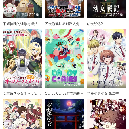
更新第05集
更新第05集
更新第05集
不虐待我的继母与继姐
乙女游戏世界对路人角色很不友好 第二季
幼女战记2
更新第07集
更新第16集
更新第07集
女主角？圣女？不，我是杂役女仆（自豪）
Candy Caries蛀在糖糖里
花样少男少女 第二季