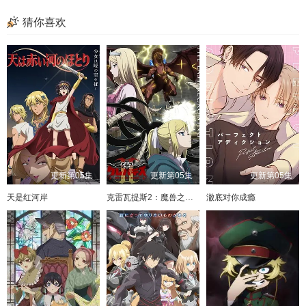
猜你喜欢
更新第05集
更新第05集
更新第05集
天是红河岸
克雷瓦提斯2：魔兽之王与虚伪的勇者传承
澈底对你成瘾