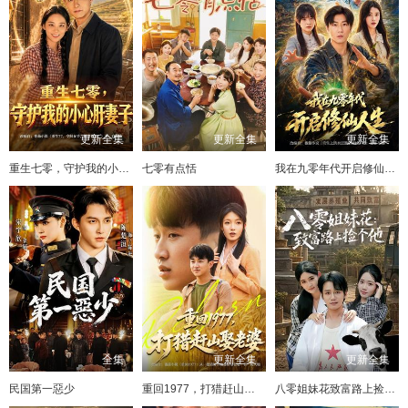
更新全集
更新全集
更新全集
重生七零，守护我的小心肝妻子
七零有点恬
我在九零年代开启修仙人生
全集
更新全集
更新全集
民国第一惡少
重回1977，打猎赶山娶老婆
八零姐妹花致富路上捡个他