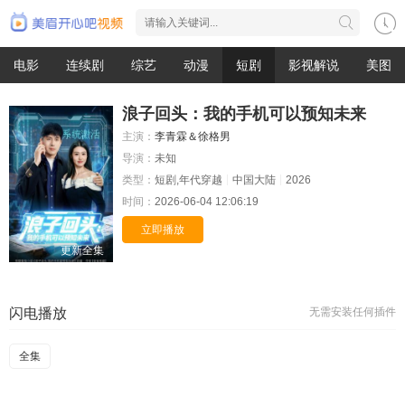
电影
连续剧
综艺
动漫
短剧
影视解说
美图
浪子回头：我的手机可以预知未来
主演：
李青霖＆徐格男
导演：
未知
类型：
短剧,年代穿越
中国大陆
2026
时间：
2026-06-04 12:06:19
立即播放
更新全集
闪电播放
无需安装任何插件
全集