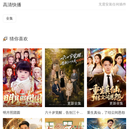
高清快播
无需安装任何插件
全集
猜你喜欢
更新全集
更新全集
更新全集
明月照团圆
六十岁觉醒，告别三十九载烂婚姻
重生真仙，了结尘间恩怨