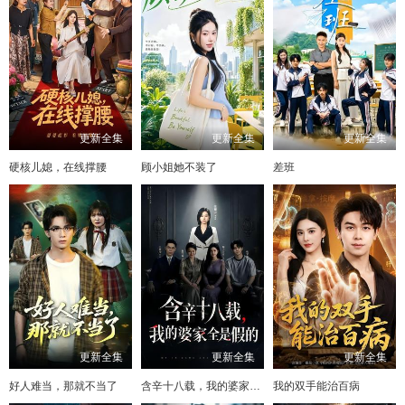
更新全集
更新全集
更新全集
硬核儿媳，在线撑腰
顾小姐她不装了
差班
更新全集
更新全集
更新全集
好人难当，那就不当了
含辛十八载，我的婆家全是假的
我的双手能治百病