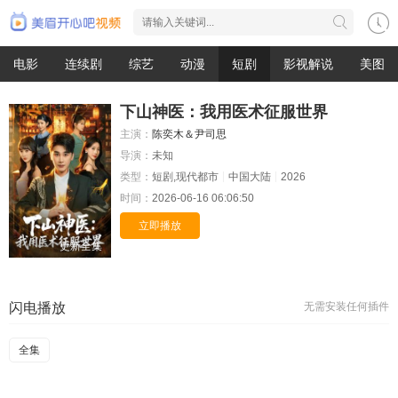
电影
连续剧
综艺
动漫
短剧
影视解说
美图
下山神医：我用医术征服世界
主演：
陈奕木＆尹司思
导演：
未知
类型：
短剧,现代都市
中国大陆
2026
时间：
2026-06-16 06:06:50
立即播放
更新全集
闪电播放
无需安装任何插件
全集