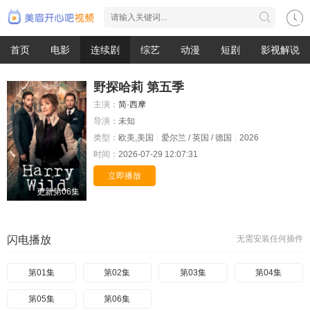
首页
电影
连续剧
综艺
动漫
短剧
影视解说
野探哈莉 第五季
主演：
简·西摩
导演：
未知
类型：
欧美,美国
爱尔兰 / 英国 / 德国
2026
时间：
2026-07-29 12:07:31
立即播放
更新第06集
闪电播放
无需安装任何插件
第01集
第02集
第03集
第04集
第05集
第06集