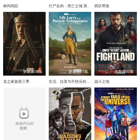
林间鸽踪
行尸走肉：死亡之城 第三季
西区帮派
更新第08集
更新第07集
更新第02集
龙之家族第三季
生活、拉里与不快乐的追求：一部美国史
战斗之地