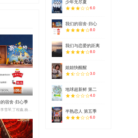
少年无尽夏
20250626
6.0
20241021
20250709
20241105
我们的宿舍·归心
8.0
20250722
20241115
20250801
我们与恋爱的距离
20241127
8.0
20250901
20241211
姐姐快醒醒
20250923
20241225
3.0
20251013
20250117
地球超新鲜 第二
更新20260805宿舍不熄灯第11期
20251027
4.0
20250304
的宿舍·归心季
20251106
何炅,李雪琴,丁程鑫,杨迪,吴泽林
20250326
半熟恋人 第五季
6.0
20251119
20250502
20251202
20250617