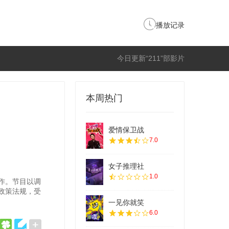
播放记录
今日更新“211”部影片
本周热门
爱情保卫战
7.0
女子推理社
1.0
作。节目以调
政策法规，受
一见你就笑
6.0