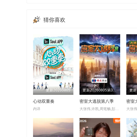
20250519
20250530
20250606
20240920
20240930
20241007
20250630
20250701
20250702
猜你喜欢
20241024
20241025
20241028
20250710
20250711
20250714
20241106
20241107
20241108
20250723
20250724
20250725
20241118
20241119
20241120
20250811
20250812
20250813
20241130
20241202
20241203
20250902
20250908
20250912
20241213
20241216
20241217
20250924
20250925
20250929
20241226
20241230
20241231
更新20260805
更新20260805第3期：公馆离情Ⅰ上
20251014
20251015
20251017
20250120
20250123
20250124
心动双重奏
密室大逃脱第八季
20251028
20251029
20251030
内详
大张伟,许凯,周笔畅,彭昱畅,张真源,陈哲远
20250310
20250314
20250317
20251107
20251111
20251112
20250331
20250407
20250411
20251120
20251121
20251124
20250509
20250516
20250519