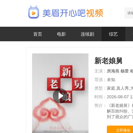
首页
电影
连续剧
综艺
新老娘舅
主演：
房海燕
杨蕾
导演：
未知
类型：
家庭,真人秀,
时间：
2026-08-07 1
简介：
《新老娘舅》
解百姓纠纷、
到了观众的广
立即播放