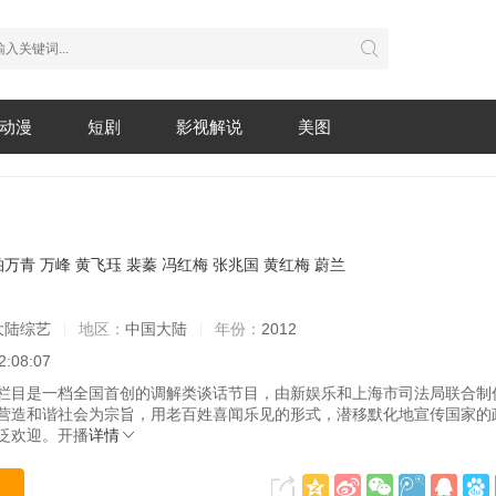
动漫
短剧
影视解说
美图
柏万青
万峰
黄飞珏
裴蓁
冯红梅
张兆国
黄红梅
蔚兰
大陆综艺
地区：
中国大陆
年份：
2012
2:08:07
栏目是一档全国首创的调解类谈话节目，由新娱乐和上海市司法局联合制
营造和谐社会为宗旨，用老百姓喜闻乐见的形式，潜移默化地宣传国家的
泛欢迎。开播
详情