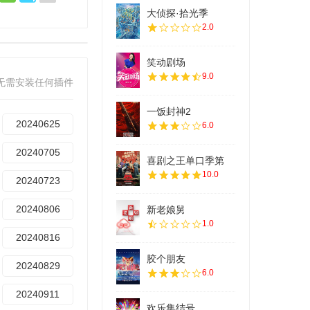
大侦探·拾光季
2.0
笑动剧场
9.0
无需安装任何插件
一饭封神2
20240625
6.0
20240705
喜剧之王单口季第
10.0
20240723
20240806
新老娘舅
1.0
20240816
胶个朋友
20240829
6.0
20240911
欢乐集结号