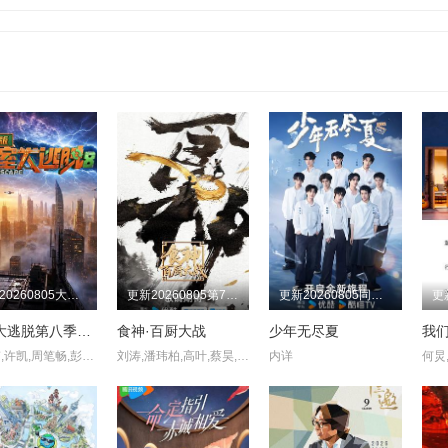
20250609
20250613
20250620
20250623
20241008
20241015
20241017
20241018
20250703
20250704
20250707
20250708
20241030
20241031
20241101
20241104
20250715
20250716
20250718
20250721
20241111
20241112
20241113
20241114
20250728
20250729
20250730
20250731
20241121
20241122
20241125
20241126
20250818
20250820
20250822
20250827
20241205
20241206
20241209
20241210
20250916
20250917
20250919
20250922
20241218
20241219
20241220
20241224
20251007
20251008
20251009
20251010
20250102
20250103
20250106
20250110
更新20260805大神版第3期：密神团飙戏圆谎二
更新20260805第7期上
更新20260805同学录
20251020
20251021
20251022
20251024
20250207
20250220
20250224
20250228
密室大逃脱第八季大神版
食神·百厨大战
少年无尽夏
我们
20251031
20251103
20251104
20251105
大张伟,许凯,周笔畅,彭昱畅,张真源,陈哲远
刘涛,潘玮柏,高叶,蔡昊,梁经伦,周晓燕
内详
20250319
20250320
20250321
20250325
20251113
20251114
20251117
20251118
20250414
20250416
20250423
20250424
20251125
20251126
20251127
20251201
20250530
20250606
20250609
20250613