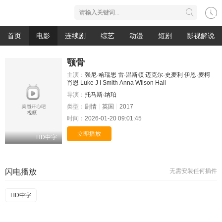
首页
电影
连续剧
综艺
动漫
短剧
影视解说
颚骨
主演：
强尼·哈瑞思
雷·温斯顿
迈克尔·史麦利
伊恩·麦柯
肖恩
Luke
J
I
Smith
Anna
Wilson
Hall
导演：
托马斯·纳珀
类型：
剧情
英国
2017
时间：
2026-01-20 09:01:45
立即播放
HD中字
闪电播放
无需安装任何插件
HD中字