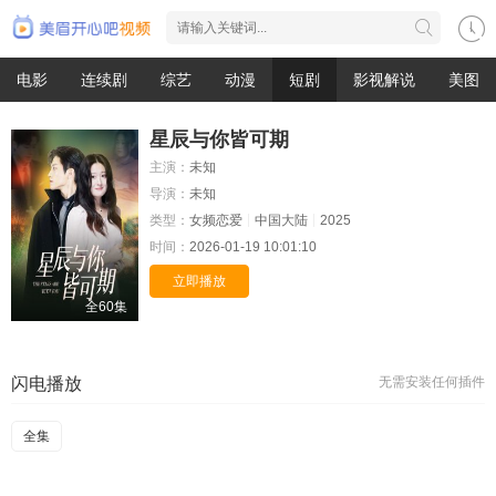
电影
连续剧
综艺
动漫
短剧
影视解说
美图
星辰与你皆可期
主演：
未知
导演：
未知
类型：
女频恋爱
中国大陆
2025
时间：
2026-01-19 10:01:10
立即播放
全60集
闪电播放
无需安装任何插件
全集