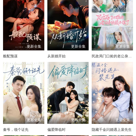
更新全集
更新全集
更新全集
般配预谋
从新婚开始
民政局门口捡的老公身份藏不住了
更新全集
更新全集
更新全集
秦爷，领个证先
偏爱降临时
隐藏千金闪婚遇上裴先生