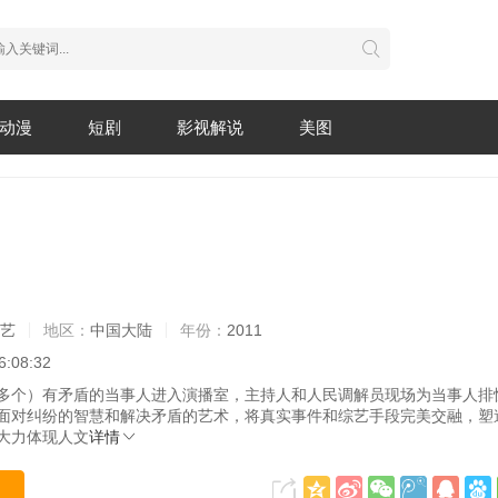
动漫
短剧
影视解说
美图
综艺
地区：
中国大陆
年份：
2011
6:08:32
多个）有矛盾的当事人进入演播室，主持人和人民调解员现场为当事人排
面对纠纷的智慧和解决矛盾的艺术，将真实事件和综艺手段完美交融，塑
大力体现人文
详情