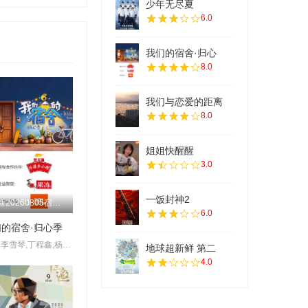
少年无尽夏
20250422
6.0
20241105
20250507
20241120
我们的宿舍·归心
8.0
20250518
20241208
20250527
我们与恋爱的距离
20250104
8.0
20250611
20250119
姐姐快醒醒
20250622
20250215
3.0
20250710
20250304
一饭封神2
更新20260805宿舍不熄灯第11期
20250722
6.0
20250318
的宿舍·归心季
20250812
何炅,李雪琴,丁程鑫,杨迪,吴泽林
20250327
地球超新鲜 第二
4.0
20251011
20250407
20251028
20250422