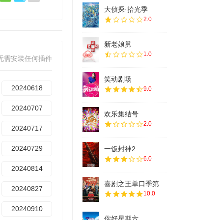
大侦探·拾光季
2.0
新老娘舅
1.0
无需安装任何插件
笑动剧场
20240618
9.0
20240707
欢乐集结号
2.0
20240717
20240729
一饭封神2
6.0
20240814
喜剧之王单口季第
20240827
10.0
20240910
你好星期六