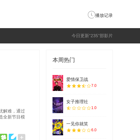
播放记录
今日更新“235”部影片
本周热门
爱情保卫战
7.0
女子推理社
1.0
忧解难，通过
造全新节目模
一见你就笑
6.0