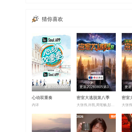
20250408
20250410
20250411
20241021
20241024
20241027
20250423
20250424
20250426
猜你喜欢
20241106
20241107
20241111
20250509
20250510
20250511
20241122
20241126
20241130
20250520
20250521
20250522
20241213
20241214
20241216
20250531
20250601
20250602
20250105
20250107
20250111
20250612
20250615
20250616
20250126
20250204
20250207
20250624
20250626
20250704
20250220
20250221
20250222
更新20260805
更新20260805第3期：公馆离情Ⅰ上
20250711
20250712
20250713
20250305
20250306
20250307
心动双重奏
密室大逃脱第八季
20250724
20250725
20250727
内详
大张伟,许凯,周笔畅,彭昱畅,张真源,陈哲远
20250319
20250321
20250322
20250813
20250814
20250818
20250328
20250329
20250401
20251012
20251016
20251018
20250408
20250410
20250411