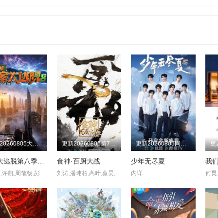
20250412
20250414
20250417
20250418
20241028
20241101
20241102
20241104
20250427
20250430
20250501
20250502
20241112
20241114
20241117
20241118
20250512
20250513
20250514
20250517
20241202
20241205
20241206
20241207
20250523
20250524
20250525
20250526
20241220
20241226
20241231
20250102
20250603
20250605
20250606
20250609
20250112
20250115
20250116
20250117
20250617
20250619
20250620
20250621
20250208
20250212
20250213
20250214
20250705
20250706
20250707
20250709
20250224
20250225
20250227
20250228
更新20260805大神版第3期：密神团飙戏圆谎二
更新20260805第7期上
更新20260805同学录
20250714
20250717
20250718
20250720
20250308
20250311
20250316
20250317
密室大逃脱第八季大神版
食神·百厨大战
少年无尽夏
我们
20250730
20250731
20250801
20250805
大张伟,许凯,周笔畅,彭昱畅,张真源,陈哲远
刘涛,潘玮柏,高叶,蔡昊,梁经伦,周晓燕
内详
20250323
20250324
20250325
20250326
20250820
20250916
20250920
20251004
20250402
20250403
20250404
20250406
20251019
20251021
20251022
20251025
20250412
20250414
20250417
20250418