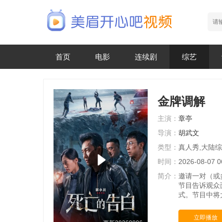
首页
电影
连续剧
综艺
金牌调解
主演：
章亭
导演：
胡武文
类型：
真人秀,大陆
时间：
2026-08-07 0
简介：
邀请一对（或
节目告诉观众
式。节目中将
立即播放