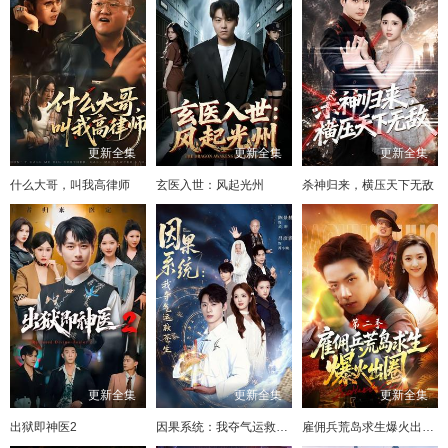
更新全集
更新全集
更新全集
什么大哥，叫我高律师
玄医入世：风起光州
杀神归来，横压天下无敌
更新全集
更新全集
更新全集
出狱即神医2
因果系统：我夺气运救苍生
雇佣兵荒岛求生爆火出圈第二季