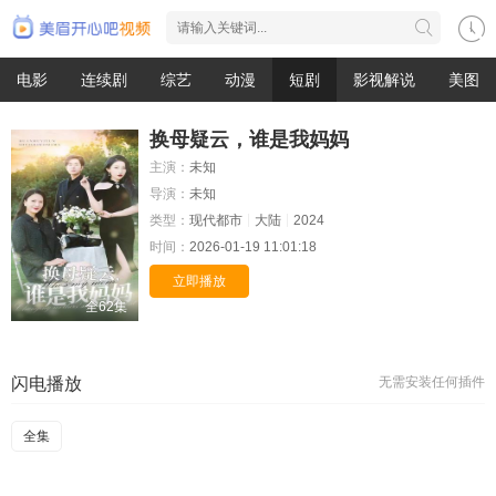
电影
连续剧
综艺
动漫
短剧
影视解说
美图
换母疑云，谁是我妈妈
主演：
未知
导演：
未知
类型：
现代都市
大陆
2024
时间：
2026-01-19 11:01:18
立即播放
全62集
闪电播放
无需安装任何插件
全集