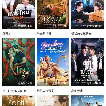
更新第01集
更新第07集
更新第04集
新男友
当光芒消逝
做我的专属队友
更新第12集
更新第02集
更新第07集
The Loyalty Game
贝尼多姆命案
心动禁止