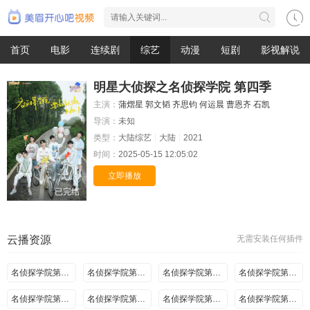
首页
电影
连续剧
综艺
动漫
短剧
影视解说
明星大侦探之名侦探学院 第四季
主演：
蒲熠星
郭文韬
齐思钧
何运晨
曹恩齐
石凯
导演：
未知
类型：
大陆综艺
大陆
2021
时间：
2025-05-15 12:05:02
立即播放
已完结
云播资源
无需安装任何插件
名侦探学院第四季04.15期
名侦探学院第四季04.22期.
名侦探学院第四季04.29期
名侦探学院第四季05.04期彩蛋版
名侦探学院第四季05.05期
名侦探学院第四季05.06期
名侦探学院第四季05.12期
名侦探学院第四季05.19期.