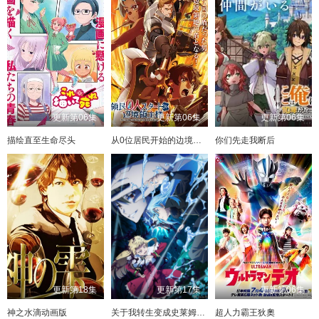
更新第06集
更新第06集
更新第06集
描绘直至生命尽头
从0位居民开始的边境领主大人
你们先走我断后
更新第18集
更新第17集
更新第06集
神之水滴动画版
关于我转生变成史莱姆这档事第四季
超人力霸王狄奧