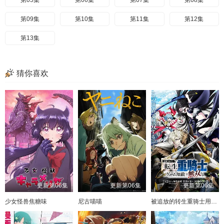
第05集
第06集
第07集
第08集
第09集
第10集
第11集
第12集
第13集
猜你喜欢
更新第06集
更新第06集
更新第06集
少女怪兽焦糖味
尼古喵喵
被追放的转生重骑士用游戏知识开无双