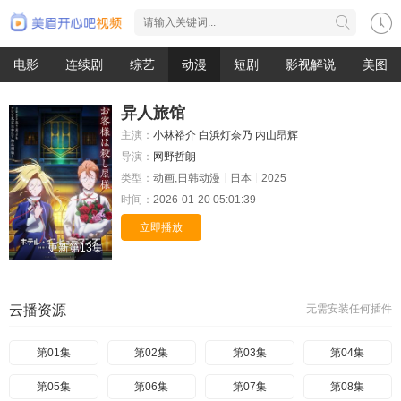
电影
连续剧
综艺
动漫
短剧
影视解说
美图
异人旅馆
主演：
小林裕介
白浜灯奈乃
内山昂辉
导演：
网野哲朗
类型：
动画,日韩动漫
日本
2025
时间：
2026-01-20 05:01:39
立即播放
更新第13集
云播资源
无需安装任何插件
第01集
第02集
第03集
第04集
第05集
第06集
第07集
第08集