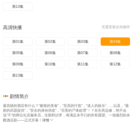
第13集
高清快播
无需安装任何插件
第01集
第02集
第03集
第04集
第05集
第06集
第07集
第08集
第09集
第10集
第11集
第12集
第13集
剧情简介
最高级的酒店有什么？“极致的美食”，“至高的疗愈”，“迷人的娱乐”……以及，“最
新的武器提供”，“安全的身份伪造”，“完美的尸体处理”！？在生死边缘，绝不会
说“不”的两位礼宾服务员，生朗和沙罗，将满足杀手们的所有愿望。一场激烈的杀
戮酒店剧——正式开幕！
详情