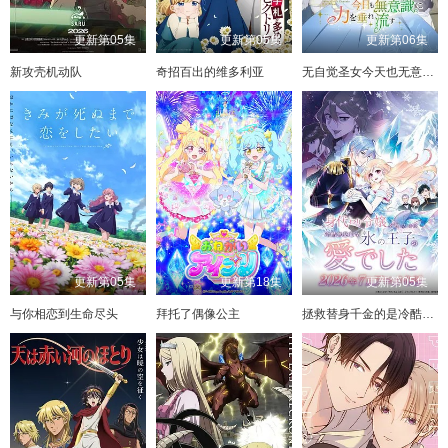
更新第05集
更新第05集
更新第06集
新攻壳机动队
奇招百出的维多利亚
无自觉圣女今天也无意识地释放力量
更新第05集
更新第18集
更新第05集
与你相恋到生命尽头
拜托了偶像公主
拯救替身千金的是冷酷无情冰之王子的爱