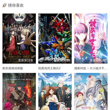
猜你喜欢
更新第18集
更新第05集
更新第05集
欺诈游戏动画版
铠真传武士骑兵2
感谢对战 ～大小姐才不玩格斗游戏～