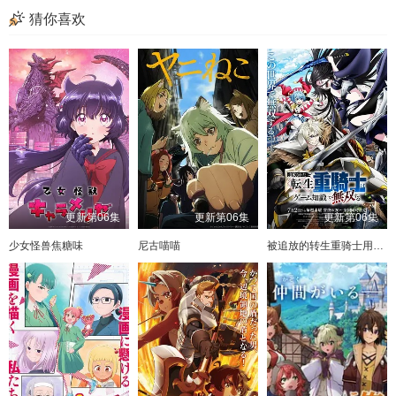
猜你喜欢
更新第06集
更新第06集
更新第06集
少女怪兽焦糖味
尼古喵喵
被追放的转生重骑士用游戏知识开无双