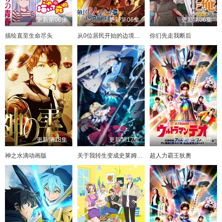
更新第06集
更新第06集
更新第06集
描绘直至生命尽头
从0位居民开始的边境领主大人
你们先走我断后
更新第18集
更新第17集
更新第06集
神之水滴动画版
关于我转生变成史莱姆这档事第四季
超人力霸王狄奧