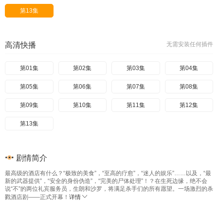
第13集
高清快播
无需安装任何插件
第01集
第02集
第03集
第04集
第05集
第06集
第07集
第08集
第09集
第10集
第11集
第12集
第13集
剧情简介
最高级的酒店有什么？“极致的美食”，“至高的疗愈”，“迷人的娱乐”……以及，“最
新的武器提供”，“安全的身份伪造”，“完美的尸体处理”！？在生死边缘，绝不会
说“不”的两位礼宾服务员，生朗和沙罗，将满足杀手们的所有愿望。一场激烈的杀
戮酒店剧——正式开幕！
详情