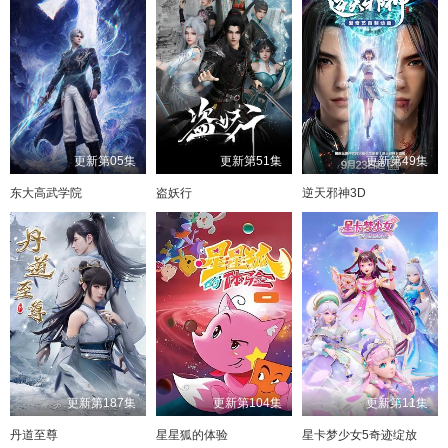
更新第05集
更新第51集
更新第49集
东大高武学院
盗妖行
逆天邪神3D
更新第187集
更新第104集
更新第11集
丹道至尊
星星狐的体验
星卡梦少女5奇迹绽放