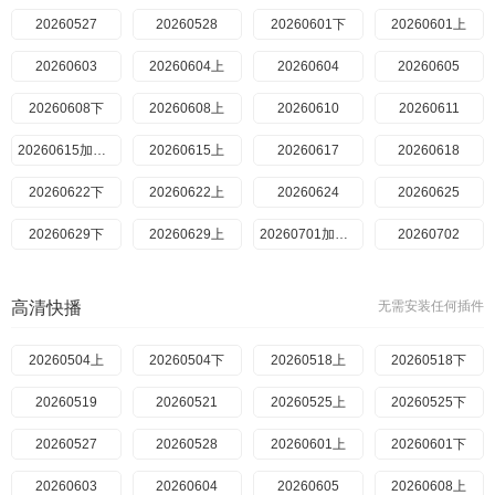
20260527
20260528
20260601下
20260601上
20260603
20260604上
20260604
20260605
20260608下
20260608上
20260610
20260611
20260615加更版
20260615上
20260617
20260618
20260622下
20260622上
20260624
20260625
20260629下
20260629上
20260701加更版第7期
20260702
20260706第8期下
20260708
20260709
20260713第9期下
高清快播
无需安装任何插件
20260715加更版
20260716萌娃当家
20260720第10期下
20260720第10期上
20260504上
20260722加更版第10期
20260504下
20260723萌娃当家第10期
20260518上
20260727第11期上
20260518下
20260727第11期下
20260519
20260729加更版第11期
20260521
20260730萌娃当家第11期
20260525上
20260803第12期上
20260525下
20260805三三力安扎染
20260527
20260806萌娃当家第12期
20260528
20260601上
20260601下
20260603
20260604
20260605
20260608上