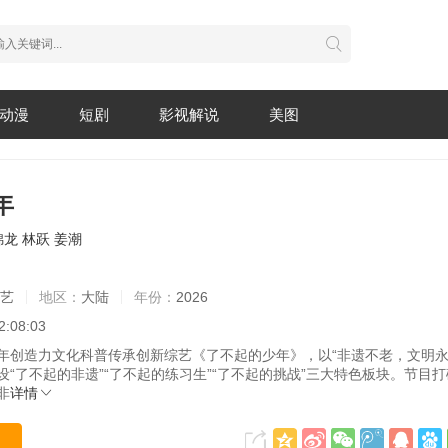
动漫
短剧
影视解说
美图
年
锦龙
林跃
姜潮
综艺
地区：
大陆
年份：
2026
2:08:03
年创造力文化科普传承创新综艺《了不起的少年》，以“非遗不老，文明永
设“了不起的非遗”“了不起的练习生”“了不起的挑战”三大特色板块。节目
非
详情