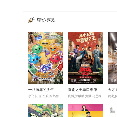
猜你喜欢
更新20260806第1期
更新320260705第1期加更
一路向海的少年
喜剧之王单口季第三季
天才
李飞,陆虎,左航,阎鹤祥,朱志鑫,苏新皓,张极,张泽禹
庞博,郭麒麟,黄渤,马思纯