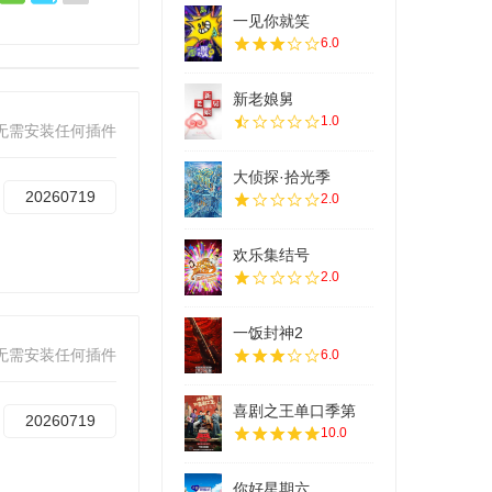
一见你就笑
6.0
新老娘舅
1.0
无需安装任何插件
大侦探·拾光季
20260719
2.0
欢乐集结号
2.0
一饭封神2
无需安装任何插件
6.0
喜剧之王单口季第
20260719
10.0
你好星期六