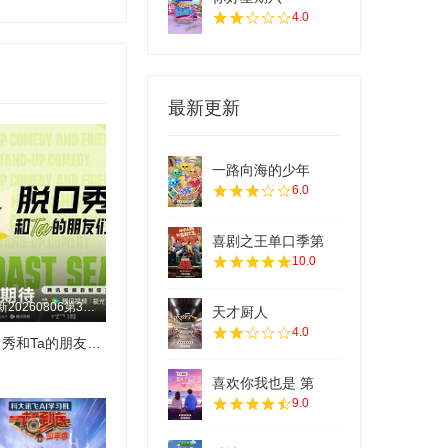
4.0
最新更新
一路向海的少年
6.0
喜剧之王单口季第
10.0
更新20260806第3期离场之后
天才厨人
4.0
脱口秀和Ta的朋友们 第三季
喜欢你我也是 第
9.0