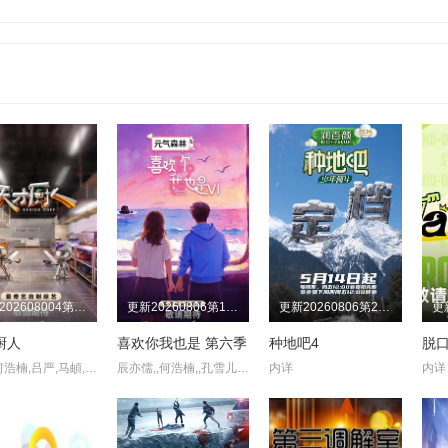
更新202608004第8期吃播直拍
更新20260806第10期三
更新20260806第25期上
厨人
喜欢你我也是 第六季
种地吧4
黄渤,何浩楠,吕严,马頔,王祖蓝,杨超越,岳云鹏,张柏芝
辰亦儒,,何浩楠,,孔雪儿,美娜,王一珩,张馨予
内详
内详