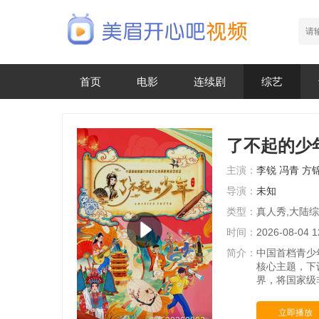
首页
电影
连续剧
综艺
了不起的少
主演：
李锐
冯青
方
导演：
未知
类型：
真人秀,大陆
时间：
2026-08-04 1
简介：
中国首档青少
核心主题，下
界，将国家级
立即播放