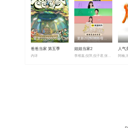
更新20260806萌娃当家第12期
更新20260806母带2第4期下
爸爸当家 第五季
姐姐当家2
人气
内详
李维嘉,倪萍,倪子君,张泉灵,杜华,房主任,冉莹颖,小鹿,徐梦桃
阿楠,