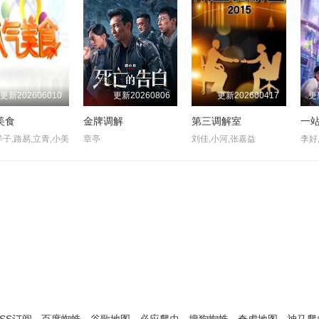
更新202606010
更新20260806
更新202600417
更
美食
金牌调解
第三调解室
洋子,路易,立青,小美
章亭
刘佳,小河,张嘉益