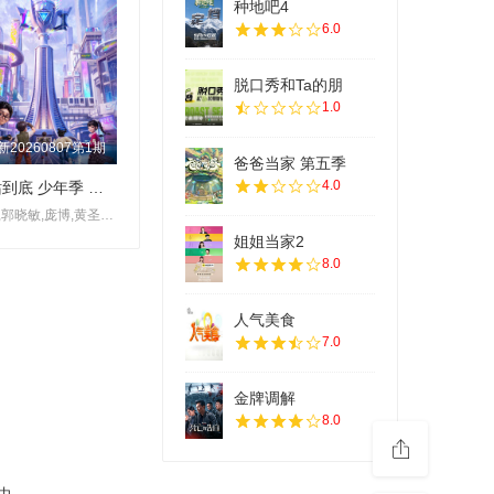
种地吧4
6.0
脱口秀和Ta的朋
1.0
新20260807第1期
爸爸当家 第五季
4.0
一站到底 少年季 第二季
李好,郭晓敏,庞博,黄圣依,张雨绮,伊能静,李雪琴,,陈铭,王昱珩,,
姐姐当家2
8.0
人气美食
7.0
金牌调解
8.0