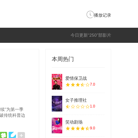
播放记录
今日更新“250”部影片
本周热门
爱情保卫战
7.0
女子推理社
1.0
续”为第一季
打破传统科普边
笑动剧场
9.0