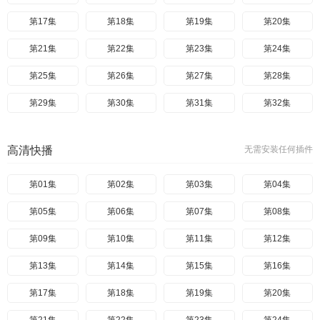
第57集
第17集
第58集
第18集
第59集
第19集
第60集
第20集
第61集
第21集
第62集
第22集
第63集
第23集
第64集
第24集
第65集
第25集
第66集
第26集
第67集
第27集
第68集
第28集
第69集
第29集
第70集
第30集
第71集
第31集
第72集
第32集
第73集
第33集
第74集
第34集
第75集
第35集
第76集
第36集
高清快播
无需安装任何插件
第77集
第37集
第78集
第38集
第79集
第39集
第80集
第40集
第81集
第41集
第01集
第82集
第42集
第02集
第83集
第43集
第03集
第84集
第44集
第04集
第85集
第45集
第05集
第86集
第46集
第06集
第87集
第47集
第07集
第88集
第48集
第08集
第89集
第49集
第09集
第90集
第50集
第10集
第91集
第51集
第11集
第92集
第52集
第12集
第93集
第53集
第13集
第94集
第54集
第14集
第95集
第55集
第15集
第96集
第56集
第16集
第97集
第57集
第17集
第98集
第58集
第18集
第99集
第59集
第19集
第100集
第60集
第20集