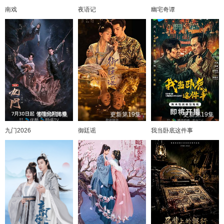
南戏
夜语记
幽宅奇谭
更新第16集
更新第19集
更新第19集
九门2026
御廷谣
我当卧底这件事