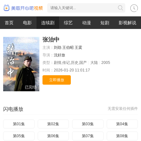
首页
电影
连续剧
综艺
动漫
短剧
影视解说
张治中
主演：
刘劲
王伯昭
王霙
导演：
沈好放
类型：
剧情,传记,历史,国产
大陆
2005
时间：
2026-01-20 11:01:17
立即播放
已完结
闪电播放
无需安装任何插件
第01集
第02集
第03集
第04集
第05集
第06集
第07集
第08集