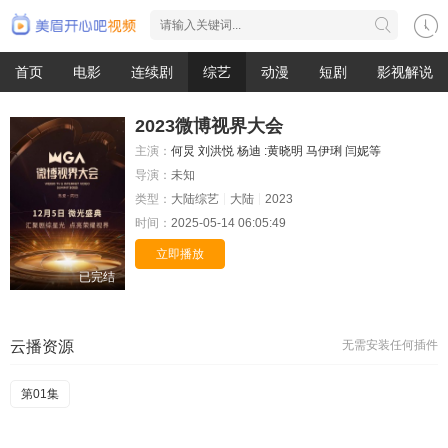
首页
电影
连续剧
综艺
动漫
短剧
影视解说
2023微博视界大会
主演：
何炅
刘洪悦
杨迪
:黄晓明
马伊琍
闫妮等
导演：
未知
类型：
大陆综艺
大陆
2023
时间：
2025-05-14 06:05:49
立即播放
已完结
云播资源
无需安装任何插件
第01集