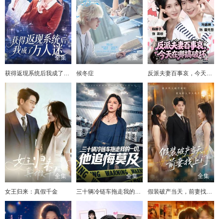
全集
全集
全集
获得返现系统后我成了万人迷
候冬症
反派夫妻百事哀，今天在哪搞破坏
全集
全集
全集
女王归来：真假千金
三十辆冷链车拖走我的一切，他追悔莫及
假装破产当天，前妻找上门