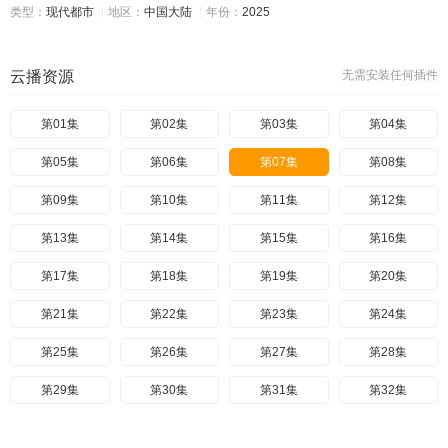
类型：
现代都市
地区：
中国大陆
年份：
2025
云播资源
无需安装任何插件
第01集
第02集
第03集
第04集
第05集
第06集
第07集
第08集
第09集
第10集
第11集
第12集
第13集
第14集
第15集
第16集
第17集
第18集
第19集
第20集
第21集
第22集
第23集
第24集
第25集
第26集
第27集
第28集
第29集
第30集
第31集
第32集
第33集
第34集
第35集
第36集