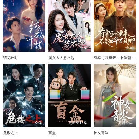
全集
全集
全集
绒花开时
魔女大人惹不起
有幸可以重来，不负韶华不负卿
全集
更新至15集
更新全集
危楼之上
盲盒
神女青岑