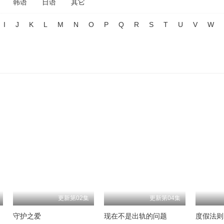
韩语
日语
其它
I
J
K
L
M
N
O
P
Q
R
S
T
U
V
W
更新第02集
更新第04集
守护之爱
现在不是出轨的问题
度假法则