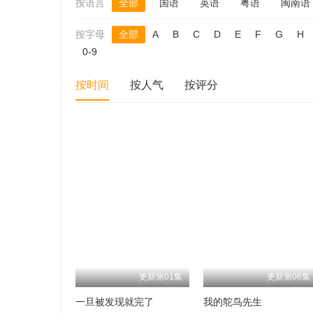
按语言
全部
国语
英语
粤语
闽南语
按字母
全部
A
B
C
D
E
F
G
H
0-9
按时间
按人气
按评分
更新第01集
更新第06集
一旦被发现就完了
我的鸵鸟先生