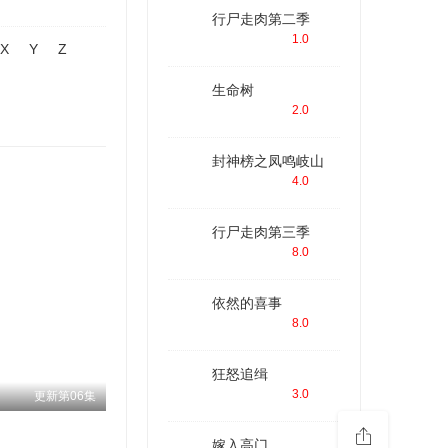
行尸走肉第二季
1.0
X
Y
Z
生命树
2.0
封神榜之凤鸣岐山
4.0
行尸走肉第三季
8.0
依然的喜事
8.0
狂怒追缉
3.0
更新第06集
嫁入高门