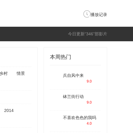
播放记录
今日更新“346”部影片
本周热门
乡村
情景
兵自风中来
9.0
砵兰街行动
9.0
2014
不喜欢色色的我吗
4.0