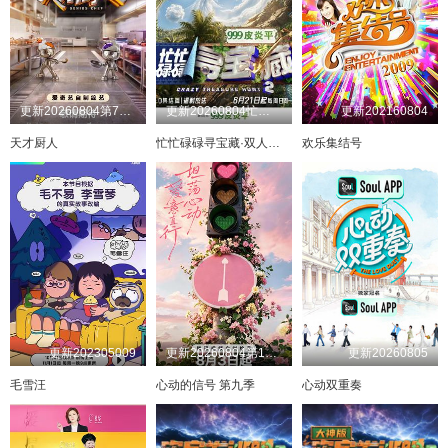
更新20260804第7期天才厨房
更新20260804忙里偷闲录第7期：王安宇
更新202160804
天才厨人
忙忙碌碌寻宝藏·双人成行季
欢乐集结号
更新202305009
更新20260804第1期下
更新20260805
毛雪汪
心动的信号 第九季
心动双重奏