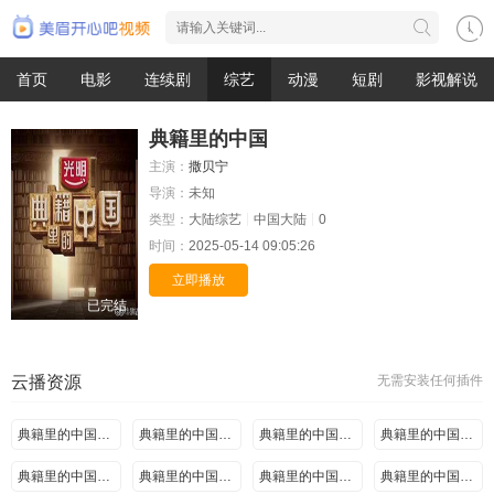
首页
电影
连续剧
综艺
动漫
短剧
影视解说
典籍里的中国
主演：
撒贝宁
导演：
未知
类型：
大陆综艺
中国大陆
0
时间：
2025-05-14 09:05:26
立即播放
已完结
云播资源
无需安装任何插件
典籍里的中国-传习录
典籍里的中国-史记
典籍里的中国-周易
典籍里的中国-天工开物
典籍里的中国-孙子兵法
典籍里的中国-尚书
典籍里的中国-徐霞客游记
典籍里的中国-本草纲目