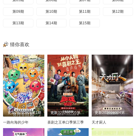
第05期
第06期
第07期
第08期
第09期
第10期
第11期
第12期
第13期
第14期
第15期
猜你喜欢
更新20260806第1期
更新320260705第1期加更
更新202608004第8期吃播直拍
一路向海的少年
喜剧之王单口季第三季
天才厨人