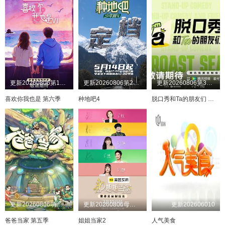
更新20260806第10期三
更新20260806第25期上
更新20260806第3期离场之后
喜欢你我也是 第六季
种地吧4
脱口秀和Ta的朋友们 第三季
更新20260806萌娃当家第12期
更新20260806母带2第4期下
更新202606010
爸爸当家 第五季
姐姐当家2
人气美食