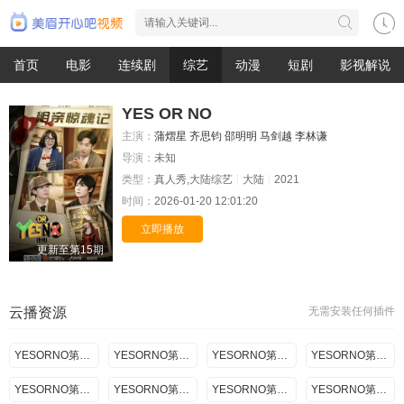
首页
电影
连续剧
综艺
动漫
短剧
影视解说
YES OR NO
主演：
蒲熠星
齐思钧
邵明明
马剑越
李林谦
导演：
未知
类型：
真人秀,大陆综艺
大陆
2021
时间：
2026-01-20 12:01:20
立即播放
更新至第15期
云播资源
无需安装任何插件
YESORNO第一季07.30期
YESORNO第一季08.06期
YESORNO第一季08.13期
YESORNO第一季08.17期
YESORNO第一季08.20期
YESORNO第一季08.24期
YESORNO第一季08.27期
YESORNO第一季08.31期