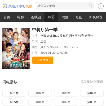
首页
电影
连续剧
综艺
动漫
短剧
影视解说
中餐厅第一季
主演：
赵薇
Wei
Zhao
黄晓明
周冬雨
张亮
靳梦佳
导演：
王恬
类型：
真人秀,大陆综艺
大陆
2017
时间：
2026-01-20 12:01:58
立即播放
更新至第11集
闪电播放
无需安装任何插件
第01集
第02集
第03集
第04集
第05集
第06集
第07集
第08集