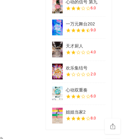
心动的信号 第九
6.0
一万元舞台202
9.0
天才厨人
4.0
欢乐集结号
2.0
心动双重奏
6.0
姐姐当家2
8.0