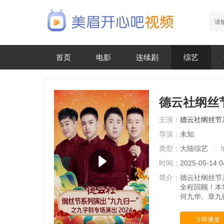
首页
电影
连续剧
综艺
德云社纲丝节
主演：
德云社纲丝节
导演：
未知
类型：
大陆综艺
时间：
2025-05-14 0
简介：
德云社纲丝节
全程回顾！本
何九华、章九
立即播放