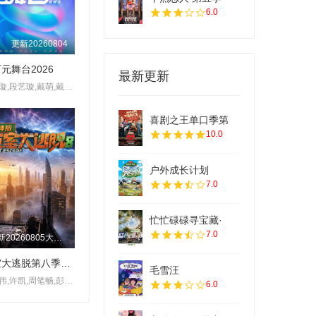
6.0
更新20260804
元舞台2026
最新更新
段艺璇,段艺璇,戴萌,戴萌,太一,许杨玉琢,杨冰怡
喜剧之王单口季第
10.0
户外成长计划
7.0
忙忙碌碌寻宝藏·
7.0
更新20260805大神版第3期：密神团飙戏圆谎二
密室大逃脱第八季大神版
毛雪汪
大张伟,许凯,周笔畅,彭昱畅,张真源,陈哲远
6.0