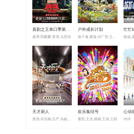
更新320260705第1期加更
更新20260804
喜剧之王单口季第三季
户外成长计划
庞博,郭麒麟,黄渤,马思纯
敖子逸,董璇,何广智,王智,徐志胜,尹正
更新20260804第7期天才厨房
更新202160804
天才厨人
欢乐集结号
心动
黄渤,何浩楠,吕严,马頔,王祖蓝,杨超越,岳云鹏,张柏芝
董凯,文杰,璐璐,王旭,王群
内详