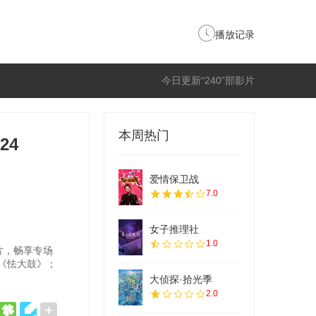
播放记录
今日更新“240”部影片
本周热门
24
爱情保卫战
7.0
女子推理社
1.0
片，畅享专场
《怯大鼓》；
大侦探·拾光季
2.0