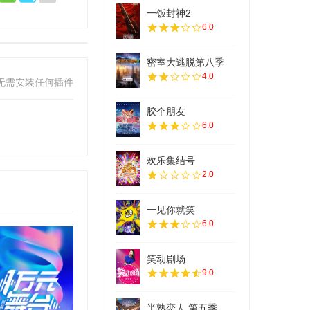
一饭封神2
6.0
密室大逃脱第八季
4.0
无需安装任何插件
胶个朋友
6.0
欢乐集结号
2.0
一见你就笑
6.0
笑动剧场
9.0
半熟恋人 第五季