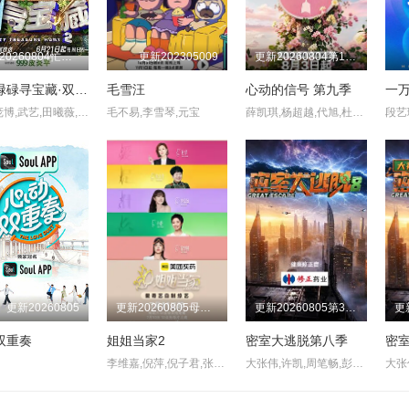
更新20260804忙里偷闲录第7期：王安宇
更新202305009
更新20260804第1期下
忙忙碌碌寻宝藏·双人成行季
毛雪汪
心动的信号 第九季
一万
杨迪,庞博,武艺,田曦薇,王安宇,黄子弘凡,李维嘉,黄明昊,胡一天,吴昕,孙阳,孙阳,Sunny,Sun
毛不易,李雪琴,元宝
薛凯琪,杨超越,代旭,杜海涛,张纯烨
更新20260805
更新20260805母带2第4期上
更新20260805第3期：公馆离情Ⅰ上
双重奏
姐姐当家2
密室大逃脱第八季
李维嘉,倪萍,倪子君,张泉灵,杜华,房主任,冉莹颖,小鹿,徐梦桃
大张伟,许凯,周笔畅,彭昱畅,张真源,陈哲远