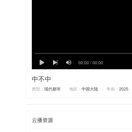
中不中
类型：
现代都市
地区：
中国大陆
年份：
2025
云播资源