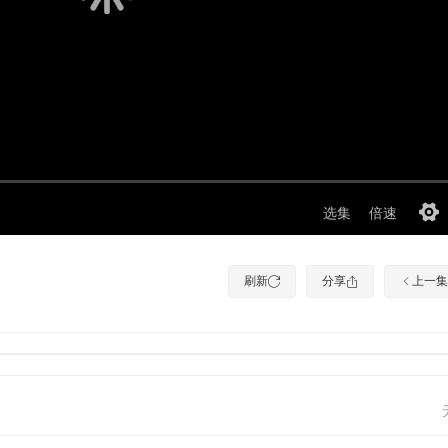
刷新
分享
上一集