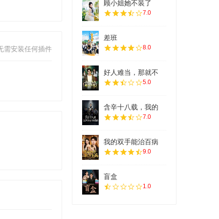
顾小姐她不装了
7.0
差班
8.0
无需安装任何插件
好人难当，那就不
5.0
含辛十八载，我的
7.0
我的双手能治百病
9.0
盲盒
1.0