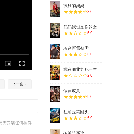
疯狂的妈妈
8.0
妈妈我也是你的女
5.0
若逢新雪初霁
6.0
我在缅北九死一生
2.0
下一集
假言成真
9.0
往前走莫回头
6.0
无需安装任何插件
破茧筑新途