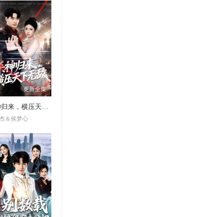
更新全集
杀神归来，横压天下无敌
杰＆侯梦心