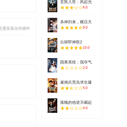
玄医入世：风起光
6.0
杀神归来，横压天
9.0
无需安装任何插件
出狱即神医2
10.0
因果系统：我夺气
2.0
雇佣兵荒岛求生爆
5.0
落魄的他逆天崛起
4.0