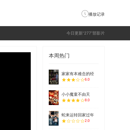
播放记录
今日更新“277”部影片
本周热门
家家有本难念的经
6.0
小小魔童不由天
8.0
蛇来运转回家过年
2.0