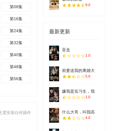
9.0
第08集
第16集
第24集
最新更新
第32集
盲盒
第40集
1.0
第48集
前妻送我的离婚大
5.0
第56集
嫌我是实习生，我
1.0
什么大哥，叫我高
无需安装任何插件
4.0