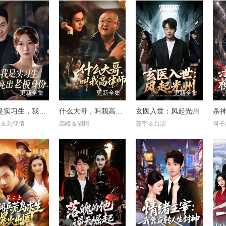
更新全集
更新全集
更新全集
嫌我是实习生，我亮出老板身份
什么大哥，叫我高律师
玄医入世：风起光州
运＆刘亚倩
高峰＆胡柯
苏宇＆吕洁
何子