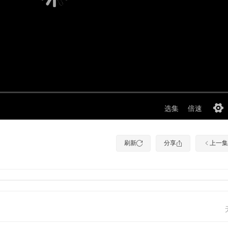
刷新
分享
上一集