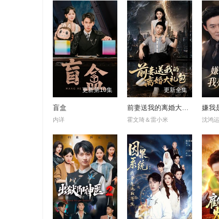
更新第10集
更新全集
盲盒
前妻送我的离婚大礼包
内详
霍文琦＆雷小米
沈鸿