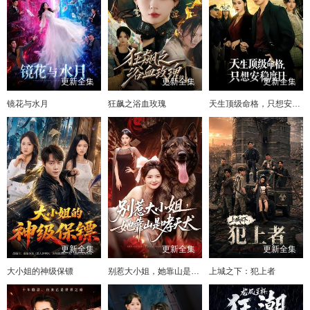
更新全集
更新全集
更新全集
镜花与水月
狂飙之浴血玫瑰
天生顶级命格，只想安稳度日
更新全集
更新全集
更新全集
大小姐的神级保镖
别惹大小姐，她靠山是哮天犬
上城之下：犯上者