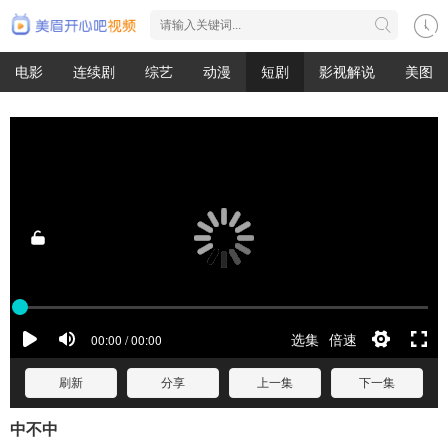
电影
连续剧
综艺
动漫
短剧
影视解说
美图
刷新
分享
上一集
下一集
中不中