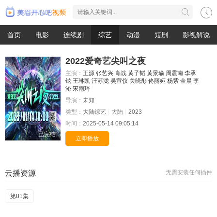
首页
电影
连续剧
综艺
动漫
短剧
影视解说
2022爱奇艺尖叫之夜
主演：
王源
张艺兴
肖战
黄子韬
黄景瑜
周震南
李承
铉
王琳凯
汪苏泷
吴宣仪
关晓彤
佟丽娅
杨紫
金晨
李
沁
宋雨琦
导演：
未知
类型：
大陆综艺
大陆
2023
时间：
2025-05-14 09:05:14
已完结
立即播放
云播资源
无需安装任何插件
第01集