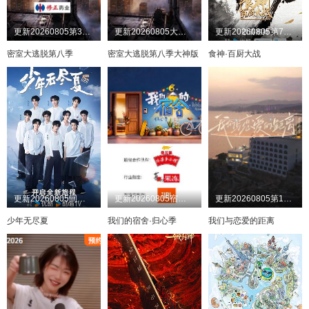
更新20260805第3期：公馆离情Ⅰ上
更新20260805大神版第3期：密神团飙戏圆谎二
更新20260805第7期上
密室大逃脱第八季
密室大逃脱第八季大神版
食神·百厨大战
更新20260805同学录
更新20260805宿舍不熄灯第11期
更新20260805第10期
少年无尽夏
我们的宿舍·归心季
我们与恋爱的距离